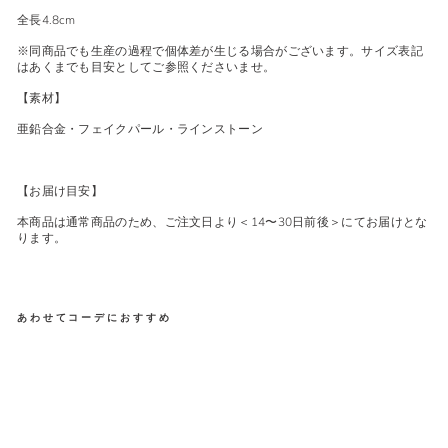
全長4.8cm
※同商品でも生産の過程で個体差が生じる場合がございます。サイズ表記
はあくまでも目安としてご参照くださいませ。
【素材】
亜鉛合金・フェイクパール・ラインストーン
【お届け目安】
本商品は通常商品のため、ご注文日より＜14〜30日前後＞にてお届けとな
ります。
あわせてコーデにおすすめ
SM
-
211
カ
ー
ヴ