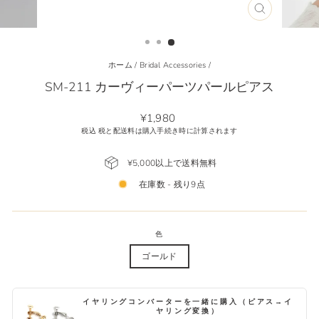
(ESC)
を
閉
じ
る
ホーム
/
Bridal Accessories
/
SM-211 カーヴィーパーツパールピアス
通
¥1,980
常
税込 税と配送料は購入手続き時に計算されます
価
格
¥5,000以上で送料無料
在庫数 - 残り9点
色
ゴールド
イヤリングコンバーターを一緒に購入（ピアス→イ
ヤリング変換）