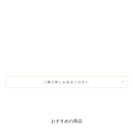
ィ
ー
パ
ー
ツ
パ
ー
ル
ピ
ア
ス
¥1,980
ご購入前にお読みください
おすすめの商品