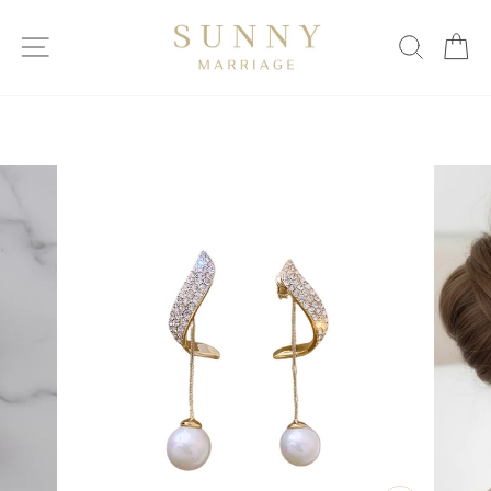
ス
キ
サイトマップ
検索
カ
ッ
プ
す
る