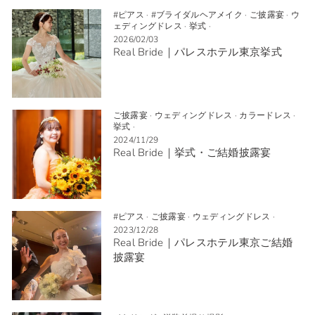
#ピアス
·
#ブライダルヘアメイク
·
ご披露宴
·
ウ
ェディングドレス
·
挙式
·
2026/02/03
Real Bride｜パレスホテル東京挙式
ご披露宴
·
ウェディングドレス
·
カラードレス
·
挙式
·
2024/11/29
Real Bride｜挙式・ご結婚披露宴
#ピアス
·
ご披露宴
·
ウェディングドレス
·
2023/12/28
Real Bride｜パレスホテル東京ご結婚
披露宴