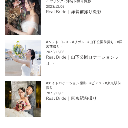
イヤリング
·
洋装前撮り撮影
·
2023/12/06
Real Bride｜洋装前撮り撮影
#ヘッドドレス
·
#リボン
·
#山下公園前撮り
·
#洋
装前撮り
·
2023/12/06
Real Bride｜山下公園ロケーションフ
ォト
#ナイトロケーション撮影
·
#ピアス
·
#東京駅前
撮り
·
2023/12/05
Real Bride｜東京駅前撮り