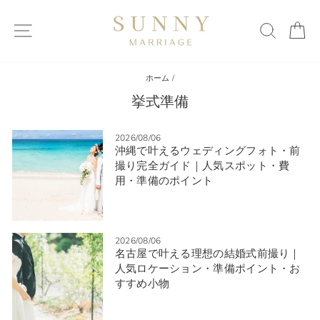
ス
キ
サイトマップ
検索
カ
ッ
プ
す
る
ホーム
/
挙式準備
2026/08/06
沖縄で叶えるウェディングフォト・前
撮り完全ガイド｜人気スポット・費
用・準備のポイント
2026/08/06
名古屋で叶える理想の結婚式前撮り｜
人気ロケーション・準備ポイント・お
すすめ小物